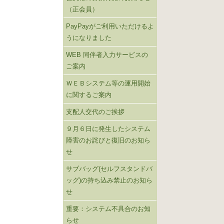
（正会員）
PayPayがご利用いただけるよ
うになりました
WEB 同伴者入力サービスの
ご案内
ＷＥＢシステム等の運用開始
に関するご案内
支配人交代のご挨拶
９月６日に発生したシステム
障害のお詫びと復旧のお知ら
せ
サブバッグ(セルフスタンドバ
ッグ)の持ち込み禁止のお知ら
せ
重要：システム不具合のお知
らせ