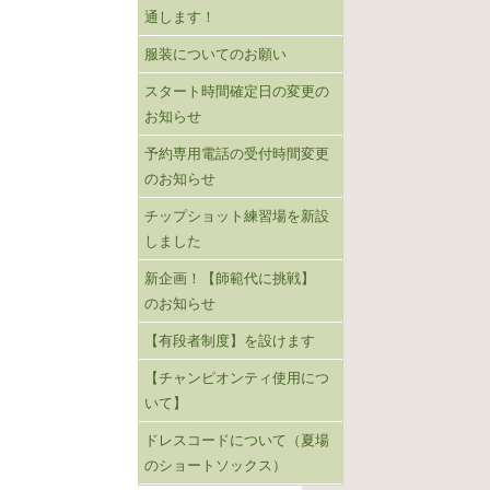
通します！
服装についてのお願い
スタート時間確定日の変更の
お知らせ
予約専用電話の受付時間変更
のお知らせ
チップショット練習場を新設
しました
新企画！【師範代に挑戦】
のお知らせ
【有段者制度】を設けます
【チャンピオンティ使用につ
いて】
ドレスコードについて（夏場
のショートソックス）