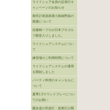
ライドシェア会員の証発行キ
ャンペーンのお知らせ
都市計画道路鹿小路細野線の
開通について
佐藤精一プロが日本プロゴル
フ殿堂入りしました。
ライドシェアシステムについ
て
練習場のご利用時間について
ライドシェアシステムの運用
を開始しました
パーティ料理のキャンセルに
ついて
夏季1.5ラウンドプレーについ
てのお願い
圏央道の常総IC・坂東ICが開