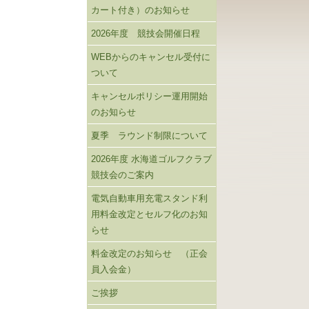
カート付き）のお知らせ
2026年度 競技会開催日程
WEBからのキャンセル受付に
ついて
キャンセルポリシー運用開始
のお知らせ
夏季 ラウンド制限について
2026年度 水海道ゴルフクラブ
競技会のご案内
電気自動車用充電スタンド利
用料金改定とセルフ化のお知
らせ
料金改定のお知らせ （正会
員入会金）
ご挨拶