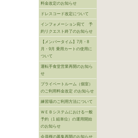
料金改定のお知らせ
ドレスコード改定について
インフォメーション宛て 予
約リクエスト終了のお知らせ
【メンバータイム】7月・8
月・9月 乗用カートの使用に
ついて
運転手食堂営業再開のお知ら
せ
プライベートルーム（個室）
のご利用料金改定 のお知らせ
練習場のご利用方法について
ＷＥＢシステムにおける一般
予約（1 組単位）の運用開始
のお知らせ
会員権の募集再開のお知らせ